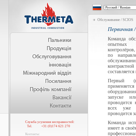
Обслуживание / SCIOS
Первичная 
Команда обс
опытных и
контролёров
по направл
обслуживани
контрактн
составляется
Первый (в
применяется
оборудовани
запуске и
проводится 
всех уже 
проводится з
Служба усунення несправностей:
Команда исп
Tel.
+31 (0)174 621 270
имеет в своё
профессиона
Контакты: