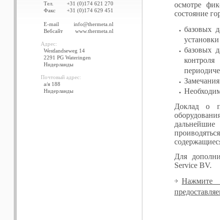
Тел.
+31 (0)174 621 270
осмотре фикс
Факс
+31 (0)174 629 451
состояние го
E-mail
info@thermeta.nl
базовых д
Вебсайт
www.thermeta.nl
установки
Адрес:
базовых д
Westlandseweg 14
2291 PG Wateringen
контрол
Нидерланды
периодиче
Почтовый адрес:
Замечания
а/я 188
Необходим
Нидерланды
Доклад о п
оборудован
дальнейшие
проиводяться
содержащиеся
Для дополни
Service BV.
Нажмите
предоставляе